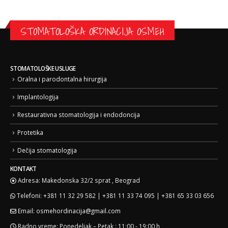
STOMATOLOŠKA ORDINACIJA OSMEH
STOMATOLOŠKE USLUGE
Oralna i parodontalna hirurgija
Implantologija
Restaurativna stomatologija i endodoncija
Protetika
Dečija stomatologija
KONTAKT
Adresa:
Makedonska 32/2 sprat , Beograd
Telefoni:
+381 11 32 29 582 | +381 11 33 74 095 | +381 65 33 03 656
Email:
osmehordinacija@gmail.com
Radno vreme:
Ponedeljak – Petak : 11:00 - 19:00 h